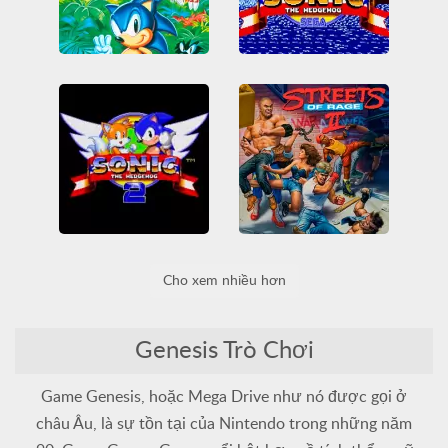
Sonic The Hedgehog 3
Sonic The Hedgehog
All
Genesis
Mega Drive
All
Genesis
Mega Drive
Platformer
Sega
Platformer
Sega
Sonic
Sonic
Sonic the Hedgehog 2
Streets of Rage 2
Cho xem nhiều hơn
All
Genesis
Mega Drive
All
Beat em up
Genesis
Platformer
Sega
Mega Drive
Sega
Sonic
Trận đánh
Genesis Trò Chơi
Game Genesis, hoặc Mega Drive như nó được gọi ở
châu Âu, là sự tồn tại của Nintendo trong những năm