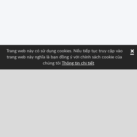
×
Trang web này có sử dụng cookies. Nếu tiếp tục truy cập vào
trang web này nghĩa là bạn đồng ý với chính sách cookie của
chúng tôi
Thông tin chi tiết
Theo dõi chúng tôi và tìm hiểu các tính năng mới
nhất về Spritted!
Facebook
Twitter
Pinterest
YouTube
Tiktok
Instagram