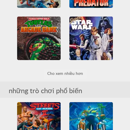
Streets of Rage 2
Alien vs Predator
All
Beat em up
Genesis
Mega Drive
Sega
All
Arcade Classics
Trận đánh
Beat em up
Giải trí
Teenage Mutant Ninja Turtles
Super Star Wars
Cho xem nhiều hơn
All
Arcade Classics
All
Arcade Classics
Beat em up
Giải trí
Beat em up
Platformer
Nintendo
SNES
Shoot em up
SNES
những trò chơi phổ biến