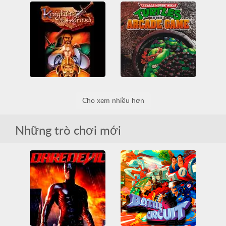
Streets of Rage 2
Alien vs Predator
All
Beat em up
Genesis
Mega Drive
Sega
All
Arcade Classics
Trận đánh
Beat em up
Giải trí
Knights of the Round
Teenage Mutant Ninja Turtles
Cho xem nhiều hơn
All
Arcade Classics
All
Arcade Classics
Beat em up
Giải trí
Beat em up
Giải trí
Nintendo
SNES
Nintendo
SNES
Những trò chơi mới