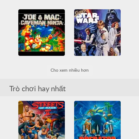
Daredevil
Battle Circuit
Beat em up
Buồn cười
Game Boy
Arcade Classics
Beat em up
Game Boy Advance
Giải trí
Trận đánh
Platformer
Siêu anh hùng
Trận đánh
Joe & Mac - Caveman Ninja
Super Star Wars
Cho xem nhiều hơn
Arcade Classics
Beat em up
All
Arcade Classics
Dinosaurs
Giải trí
Beat em up
Platformer
Platformer
SNES
Shoot em up
SNES
Trò chơi hay nhất