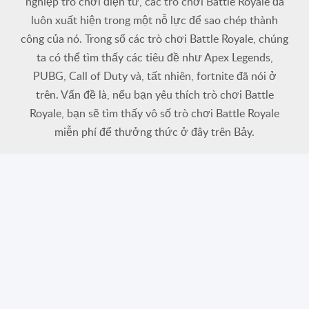
nghiệp trò chơi điện tử, các trò chơi Battle Royale đã
luôn xuất hiện trong một nỗ lực để sao chép thành
công của nó. Trong số các trò chơi Battle Royale, chúng
ta có thể tìm thấy các tiêu đề như Apex Legends,
PUBG, Call of Duty và, tất nhiên, fortnite đã nói ở
trên. Vấn đề là, nếu bạn yêu thích trò chơi Battle
Royale, bạn sẽ tìm thấy vô số trò chơi Battle Royale
miễn phí để thưởng thức ở đây trên Bảy.