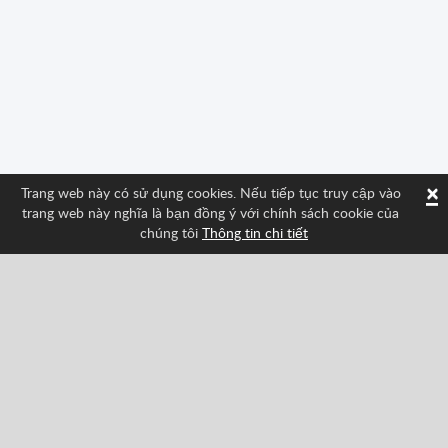
×
Trang web này có sử dụng cookies. Nếu tiếp tục truy cập vào
trang web này nghĩa là bạn đồng ý với chính sách cookie của
chúng tôi
Thông tin chi tiết
Theo dõi chúng tôi và tìm hiểu các tính năng mới
nhất về Spritted!
Facebook
Twitter
Pinterest
YouTube