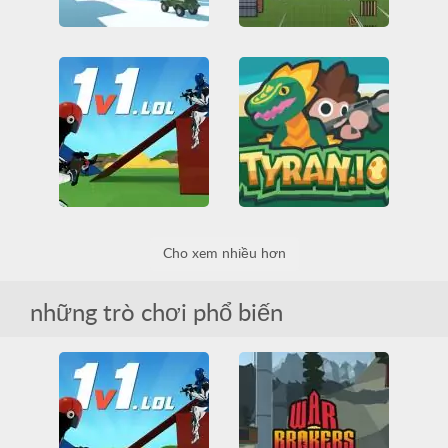
War Brokers IO
Zombs Royale io
3D
All
Battle Royale
All
Battle Royale
Chụp
Chiến tranh
Chụp
HTML5
HTML5
Nhiều người chơi
Nhiều người chơi
Thây ma
WebGL
Xe tăng
Trận đánh
trò chơi IO
1v1.LOL
Tyran io
Cho xem nhiều hơn
3D
All
Battle Royale
All
Battle Royale
Chụp
Chụp
HTML5
HTML5
Nhiều người chơi
WebGL
Nhiều người chơi
những trò chơi phổ biến
Xây dựng
trò chơi IO