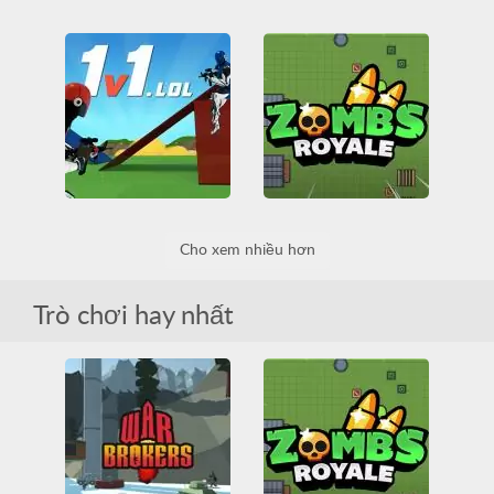
SuperTripLand
Tyran io
3D
Battle Royale
All
Battle Royale
Chụp
Buồn cười
Chụp
Friv
HTML5
Friv Games
HTML5
Nhiều người chơi
Kỹ năng
Nhiều người chơi
trò chơi IO
Vũ khí
Đấu trường
1v1.LOL
Zombs Royale io
Cho xem nhiều hơn
3D
All
Battle Royale
All
Battle Royale
Chụp
Chụp
HTML5
HTML5
Nhiều người chơi
WebGL
Nhiều người chơi
Thây ma
Trò chơi hay nhất
Xây dựng
Trận đánh
trò chơi IO