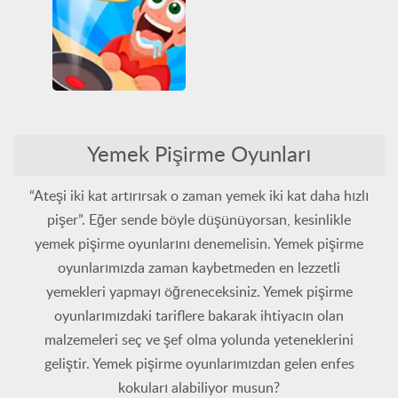
Yemek pişirme
Yemek pişirme
Pancake Master
Eğlenceli
Gözlem
Yemek Pişirme Oyunları
HTML5
Tüm Oyunlar
Yemek pişirme
“Ateşi iki kat artırırsak o zaman yemek iki kat daha hızlı
pişer”. Eğer sende böyle düşünüyorsan, kesinlikle
yemek pişirme oyunlarını denemelisin. Yemek pişirme
oyunlarımızda zaman kaybetmeden en lezzetli
yemekleri yapmayı öğreneceksiniz. Yemek pişirme
oyunlarımızdaki tariflere bakarak ihtiyacın olan
malzemeleri seç ve şef olma yolunda yeteneklerini
geliştir. Yemek pişirme oyunlarımızdan gelen enfes
kokuları alabiliyor musun?