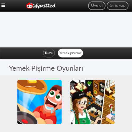
Üye ol
Giriş yap
Tümü
Yemek pişirme
Yemek Pişirme Oyunları