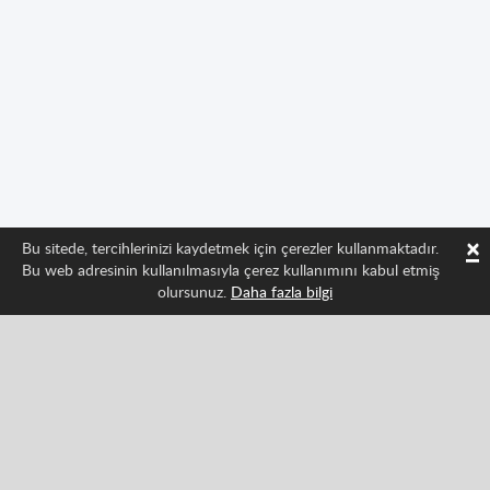
×
Bu sitede, tercihlerinizi kaydetmek için çerezler kullanmaktadır.
Bu web adresinin kullanılmasıyla çerez kullanımını kabul etmiş
olursunuz.
Daha fazla bilgi
Bizi takip edin ve Spritted'in en son gelişmelerinden
haberdar olun
Facebook
Twitter
Pinterest
YouTube