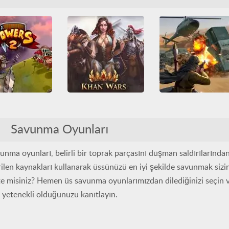
a
Juegos Friv
Kule savunma
Multiplayer
Multiplayer
Savunma
player
Savaş
Savaş
Savunma
Sosyal
unma
Sosyal
üm Oyunlar
Khan Wars
ra Towers 2
Friv
Friv Games
HTML5
Friv
Friv Games
HTM
Savunma Oyunları
İnşa
Juegos Friv
vunma
Multiplayer
Juegos Friv
Nişancı
Multiplayer
Savaş
aş
Savunma
Savunma
Tüm Oyunlar
Savunma
Sosyal
Tüm Oyunlar
ma oyunları, belirli bir toprak parçasını düşman saldırılarında
ilen kaynakları kullanarak üssünüzü en iyi şekilde savunmak sizin
te misiniz? Hemen üs savunma oyunlarımızdan dilediğinizi seçin 
yetenekli olduğunuzu kanıtlayın.