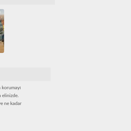
Warzone Getaway 2020
L5
n korumayı
 elinizde.
ve ne kadar