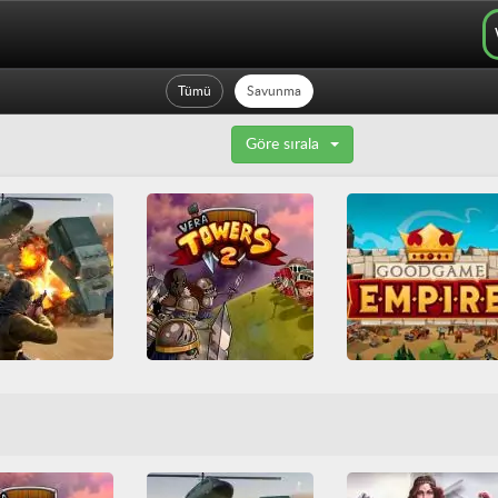
Tümü
Savunma
Göre sırala
Warzone Getaway 2020
Goodgame Empir
Vera Towers 2
riv Games
HTML5
HTML5
İnşa
s Friv
Nişancı
Kule savunma
Multiplayer
Multiplayer
Savunma
a
Tüm Oyunlar
Savaş
Savunma
Sosyal