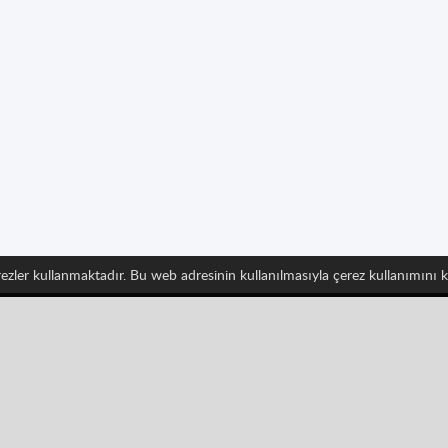
erezler kullanmaktadır. Bu web adresinin kullanılmasıyla çerez kullanımını
 takip edin ve Spritted'in en son gelişmelerinden haberdar
Pinterest
YouTube
Categories