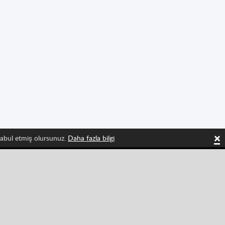
×
 kabul etmiş olursunuz.
Daha fazla bilgi
 olun
Tiktok
Instagram