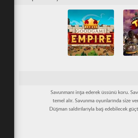
İnş
Juegos Friv
Nişancı
Multi
Savunma
Tüm Oyunlar
Sav
T
Goodgame Empire
Ve
HTML5
İnşa
Multiplayer
Savunma
Kule sa
Sosyal
Sav
Savunmanı inşa ederek üssünü koru. Savun
temel alır. Savunma oyunlarında size ver
Düşman saldırılarıyla baş edebilecek güç