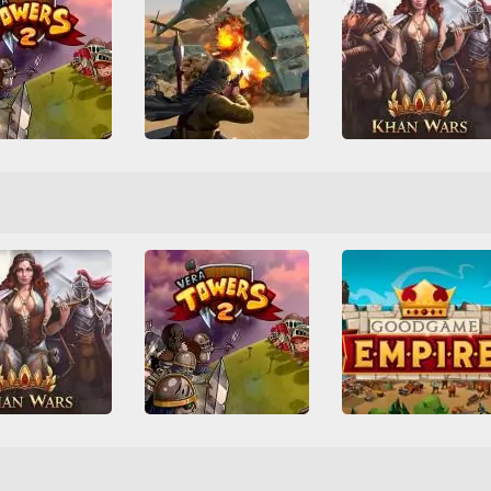
Khan Wars
Warzone Getaway 2020
ra Towers 2
Friv
Friv Games
HTM
Friv
Friv Games
HTML5
İnşa
Juegos Friv
vunma
Multiplayer
Juegos Friv
Nişancı
Multiplayer
Savaş
aş
Savunma
Savunma
Tüm Oyunlar
Savunma
Sosyal
Tüm Oyunlar
han Wars
Goodgame Empir
Vera Towers 2
riv Games
HTML5
HTML5
İnşa