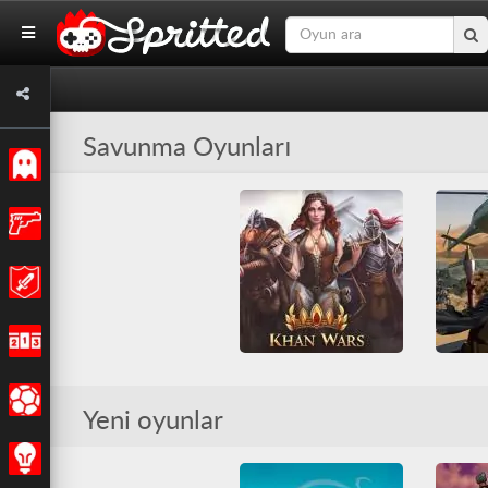
Savunma Oyunları
Klasik
Aksiyon
Macera
Yarış
Khan Wars
Spor
Yeni oyunlar
Friv
Friv Games
HTML5
Friv
F
İnşa
Juegos Friv
Juego
Multiplayer
Savaş
Savunm
Strateji
Savunma
Sosyal
Tüm Oyunlar