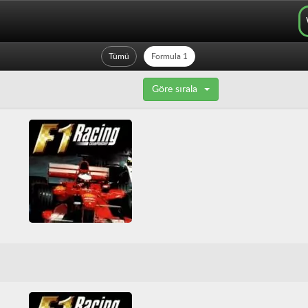
Tümü
Formula 1
Göre sırala
F1 Racing Championship
3D
Araba
Araba Yarışı
Formula 1
Nintendo
Nintendo 64
Tüm Oyunlar