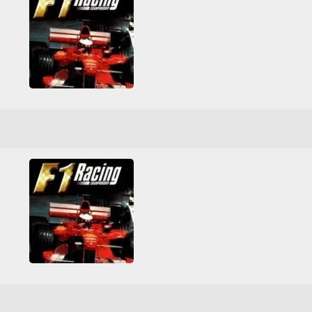
F1 Racing Championship
3D
Araba
Araba Yarışı
Formula 1
Nintendo
Nintendo 64
Tüm Oyunlar
F1 Racing Championship
3D
Araba
Araba Yarışı