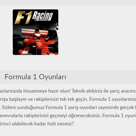
Formula 1
Nintendo
Nintendo 64
Tüm Oyunlar
F1 Racing Championship
3D
Araba
Araba Yarışı
Formula 1 Oyunları
Formula 1
Nintendo
Nintendo 64
Tüm Oyunlar
larınızda hissetmeye hazır olun! Teknik ekibiniz ile yarıç aracın
rışa başlayın ve rakiplerinizi tek tek geçin. Formula 1 oyunlarımı
k. Sizlere sunduğumuz Formula 1 yarış oyunları sayesinde gerçek b
anevralarla rakiplerinizi geçmeyi öğreneceksiniz. Formula 1 oyun
irinci olabilecek kadar hızlı mısınız?