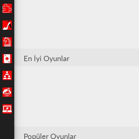
Bulmaca
Kız
Masa Oyunları
En İyi Oyunlar
Casino
Multiplayer
Eğlenceli
IO Oyunları
Popüler Oyunlar