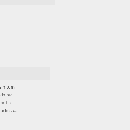
ızın tüm
zda hız
ir hız
larımızda