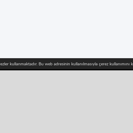
erezler kullanmaktadır. Bu web adresinin kullanılmasıyla çerez kullanımını
 takip edin ve Spritted'in en son gelişmelerinden haberdar
Pinterest
YouTube
Categories
Macera
Yarış
Masa Oyunları
Casino