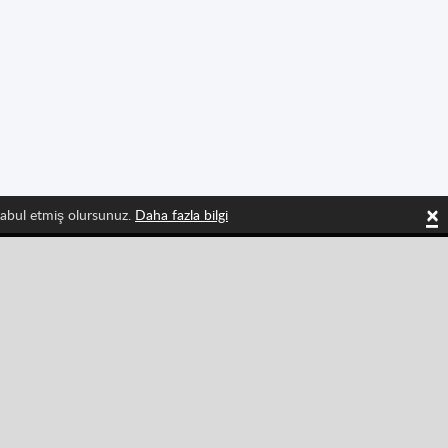
×
 kabul etmiş olursunuz.
Daha fazla bilgi
 olun
Tiktok
Instagram
Spor
Strateji
Multiplayer
Eğlenceli