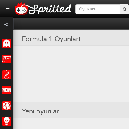
Formula 1 Oyunları
Klasik
Aksiyon
Macera
Yarış
Spor
Yeni oyunlar
Strateji