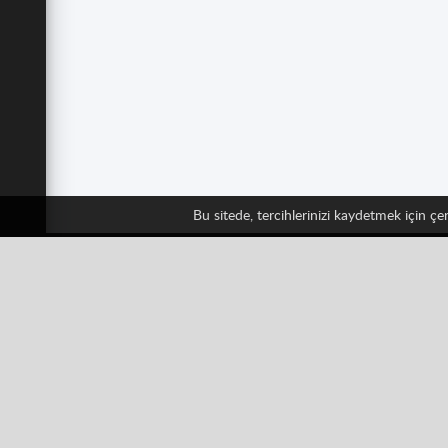
Bu sitede, tercihlerinizi kaydetmek için ç
Bizi
Facebook
Twitter
Klasik
Aksiyon
Bulmaca
Kız