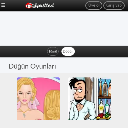
Üye ol
Giriş yap
Tümü
Düğün
Düğün Oyunları