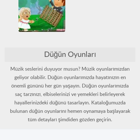
HTML5
Tüm Oyunlar
Tüm Oyunlar
Wedding Fiasco
Düğün Oyunları
Düğün
Eğlenceli
Tüm Oyunlar
Müzik seslerini duyuyor musun? Müzik oyunlarımızdan
geliyor olabilir. Düğün oyunlarımızda hayatınızın en
önemli gününü her gün yaşayın. Düğün oyunlarımızda
saç tarzınızı, elbiselerinizi ve yemekleri belirleyerek
hayallerinizdeki düğünü tasarlayın. Kataloğumuzda
bulunan düğün oyunlarını hemen oynamaya başlayarak
tüm detayları şimdiden gözden geçirin.