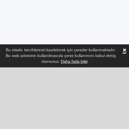
×
Bu sitede, tercihlerinizi kaydetmek için çerezler kullanmaktadır.
Bu web adresinin kullanılmasıyla çerez kullanımını kabul etmiş
olursunuz.
Daha fazla bilgi
Bizi takip edin ve Spritted'in en son gelişmelerinden
haberdar olun
Facebook
Twitter
Pinterest
YouTube
Tiktok
Instagram