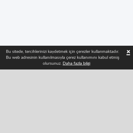
×
Bu sitede, tercihlerinizi kaydetmek için çerezler kullanmaktadır.
Bu web adresinin kullanılmasıyla çerez kullanımını kabul etmiş
olursunuz.
Daha fazla bilgi
Bizi takip edin ve Spritted'in en son gelişmelerinden
haberdar olun
Facebook
Twitter
Pinterest
YouTube
Tiktok
Instagram