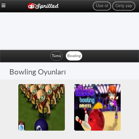
Üye ol
Giriş yap
Tümü
Bowling
Bowling Oyunları