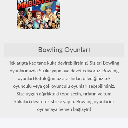
Tüm Oyunlar
WebGL
Tüm Oyunlar
Zombi
AMF Bowling Pinbusters!
3D
Bowling
Gündelik
Bowling Oyunları
Nintendo
Nintendo DS
Yetenek
Tek atışta kaç tane kuka devirebilirsiniz? Sizleri Bowling
oyunlarımızda Strike yapmaya davet ediyoruz. Bowling
oyunları katoloğumuz arasından dilediğiniz tek
oyunculu veya çok oyunculu oyunları seçebilirsiniz.
Size uygun ağırlıktaki topu seçin, fırlatın ve tüm
kukaları devirerek strike yapın. Bowling oyunlarını
oynamaya hemen başlayın!