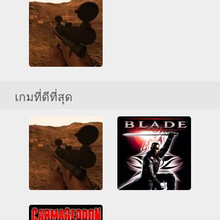
3D
ทำลาย
รถยนต์
3D
การยิงปืน
ซูเปอร์ฮีโร่
รุนแรง
เกมส์ตู้
รุนแรง
เดินหน้ายิง
เพลย์สเตชัน
เลือดสาด
เพลย์สเตชัน
เลือดสาด
Sniper 3D
เกมที่ดีที่สุด
3D
HTML5
การยิงปืน
ทั้งหมด
นักซุ่มยิง
เลือดสาด
เวบจีแอล
Sniper 3D
Blade