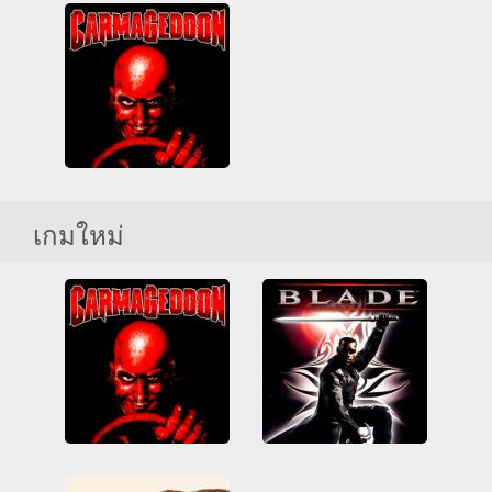
Sniper 3D
Blade
3D
HTML5
การยิงปืน
3D
การยิงปืน
ซูเปอร์ฮีโร่
ทั้งหมด
นักซุ่มยิง
รุนแรง
เดินหน้ายิง
เลือดสาด
เวบจีแอล
เพลย์สเตชัน
เลือดสาด
Carmageddon
เกมใหม่
3D
ทำลาย
รถยนต์
รุนแรง
เกมส์ตู้
เพลย์สเตชัน
เลือดสาด
Carmageddon
Blade