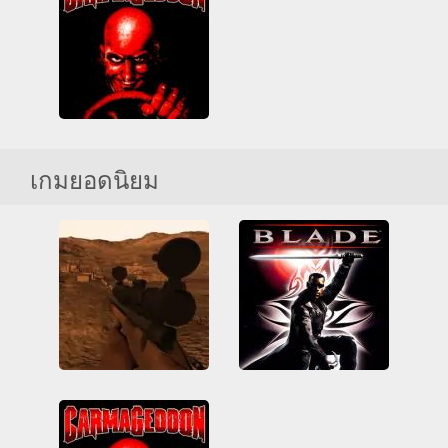
3D
HTML5
การยิงปืน
3D
การยิงปืน
ซูเปอร์ฮีโร่
ทั้งหมด
นักซุ่มยิง
รุนแรง
เดินหน้ายิง
เลือดสาด
เวบจีแอล
เพลย์สเตชัน
เลือดสาด
Carmageddon
เกมยอดนิยม
3D
ทำลาย
รถยนต์
รุนแรง
เกมส์ตู้
เพลย์สเตชัน
เลือดสาด
Sniper 3D
Blade
3D
HTML5
การยิงปืน
3D
การยิงปืน
ซูเปอร์ฮีโร่
ทั้งหมด
นักซุ่มยิง
รุนแรง
เดินหน้ายิง