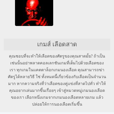
เลือดสาด
เวบจีแอล
เพลย์สเตชัน
เลือดสาด
Carmageddon
3D
ทำลาย
รถยนต์
เกมส์ เลือดสาด
รุนแรง
เกมส์ตู้
เพลย์สเตชัน
เลือดสาด
คุณชอบที่จะทำให้เลือดของศัตรูของคุณสาดมั้ย? ถ้าเป็น
เช่นนั้นอย่าพลาดคอลเลกชันเกมที่เต็มไปด้วยเลือดของ
เรา ทุกเกมในแคตตาล็อกเกมนองเลือด คุณสามารถฆ่า
ศัตรูได้หลายวิธี ใช่ ทั้งหมดนี้เกี่ยวข้องกับเลือดเป็นจำนวน
มาก หากความจริงที่ว่าเลือดของคู่แข่งที่สาดไปทั่ว ทำให้
คุณอยากเล่นมากขึ้นเรื่อยๆ เข้าสู่หมวดหมู่เกมนองเลือด
ของเรา เลือกหนึ่งเกมจากเกมนองเลือดหลายเกม แล้ว
ปล่อยให้การนองเลือดเริ่มขึ้น