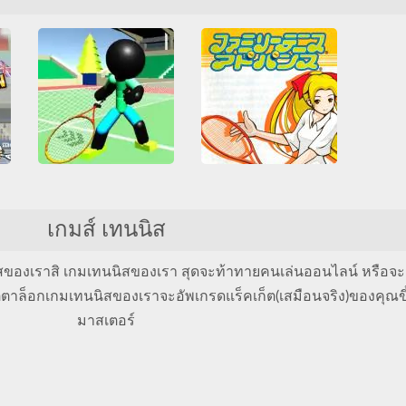
Juegos Friv
นินเทนโด
Unblocked Games 66
เกมส์ที่เล่นได้ทุกวัย
ทั้งหมด
เกมส์ที่เล่นได้ทุกวัย
เกมส์บอย
ส
เทนนิส
เกมส์บอยแอดวานซ์
เทนนิส
rts Heads Tennis Open
Stickman Tennis 3D
Family Tennis Advance
L5
Friv
Friv Games
HTML5
Unblocked Games 66
เกมส์ เทนนิส
Juegos Friv
นินเทนโด
Unblocked Games 66
เกมส์ที่เล่นได้ทุกวัย
ัย
ทั้งหมด
สติ๊กแมน
เกมส์บอย
เกมส์ที่เล่นได้ทุกวัย
เทนนิส
เกมส์บอยแอดวานซ์
เทนนิส
ิสของเราสิ เกมเทนนิสของเรา สุดจะท้าทายคนเล่นออนไลน์ หรือจะเ
าล็อกเกมเทนนิสของเราจะอัพเกรดแร็คเก็ต(เสมือนจริง)ของคุณขึ้
มาสเตอร์