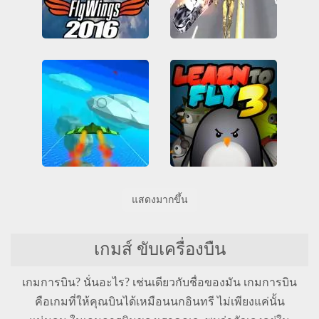
Flight Simulator Flywings 2016
Super Crime Steel War Hero
3D
Friv
Friv Games
3D
Friv
Friv Games
HTML5
Juegos Friv
HTML5
Juegos Friv
การจำลอง
การบิน
Unblocked Games 66
ทั้งหมด
เวบจีแอล
การต่อสู้
การบิน
ซูเปอร์ฮีโร่
ทั้งหมด
ทำลาย
เกมส์ที่เล่นได้ทุกวัย
เวบจีแอล
SkyWars io
Learn to Fly 3
แสดงมากขึ้น
3D
HTML5
การบิน
3D
HTML5
การบิน
การยิงปืน
ทั้งหมด
ฆ่าเวลา
ตลก
ทั้งหมด
ผู้เล่นหลายคน
สงคราม
อัพเกรด
เกมส์ตู้
เกมส์แอคชั่นแบบผู้เล่นหลายคน
เกมส์ ขับเครื่องบืน
เวบจีแอล
เกมการบิน? นั่นอะไร? เช่นเดียวกับชื่อของมัน เกมการบิน
คือเกมที่ให้คุณบินได้เหมือนนกอินทรี ไม่เพียงแค่นั้น