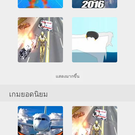
SkyWars io
Flight Simulator Flywings 2016
3D
HTML5
การบิน
3D
Friv
Friv Games
การยิงปืน
ทั้งหมด
HTML5
Juegos Friv
ผู้เล่นหลายคน
สงคราม
การจำลอง
การบิน
เกมส์แอคชั่นแบบผู้เล่นหลายคน
ทั้งหมด
เวบจีแอล
เวบจีแอล
Super Crime Steel War Hero
แสดงมากขึ้น
3D
Friv
Friv Games
Learn To Fly
HTML5
Juegos Friv
Unblocked Games 66
การบิน
ตลก
อัพเกรด
เกมยอดนิยม
การต่อสู้
การบิน
ซูเปอร์ฮีโร่
ทั้งหมด
ทำลาย
เกมส์ที่เล่นได้ทุกวัย
เวบจีแอล