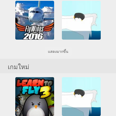
Super Crime Steel War Hero
SkyWars io
3D
Friv
Friv Games
3D
HTML5
การบิน
HTML5
Juegos Friv
การยิงปืน
ทั้งหมด
Unblocked Games 66
ผู้เล่นหลายคน
สงคราม
การต่อสู้
การบิน
เกมส์แอคชั่นแบบผู้เล่นหลายคน
ซูเปอร์ฮีโร่
ทั้งหมด
เวบจีแอล
ทำลาย
เกมส์ที่เล่นได้ทุกวัย
เวบจีแอล
Flight Simulator Flywings 2016
แสดงมากขึ้น
3D
Friv
Friv Games
Learn To Fly
HTML5
Juegos Friv
การจำลอง
การบิน
การบิน
ตลก
อัพเกรด
เกมใหม่
ทั้งหมด
เวบจีแอล