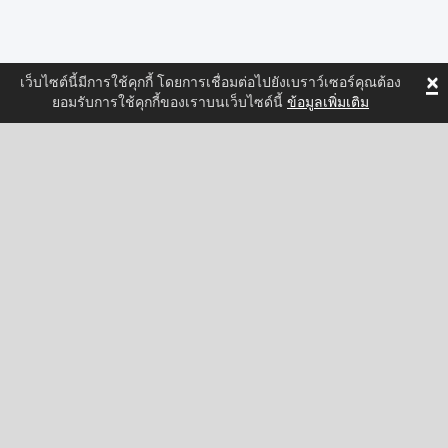
×
เว็บไซต์นี้มีการใช้คุกกี้ โดยการเชื่อมต่อไปยังเบราว์เซอร์คุณต้อง
ยอมรับการใช้คุกกี้ของเราบนเว็บไซด์นี้
ข้อมูลเพิ่มเติม
ติดตามเราและพบกับข้อมูลคุณสมบัติใหม่ล่าสุดของ
Spritted!
Facebook
Twitter
Pinterest
YouTube
Tiktok
Instagram
Categories
แอคชั่น