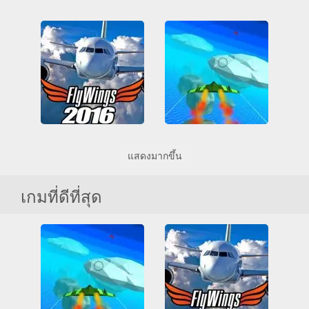
Learn to Fly 3
3D
HTML5
การบิน
Learn To Fly
ฆ่าเวลา
ตลก
ทั้งหมด
อัพเกรด
เกมส์ตู้
การบิน
ตลก
อัพเกรด
Flight Simulator Flywings 2016
SkyWars io
แสดงมากขึ้น
3D
Friv
Friv Games
3D
HTML5
การบิน
HTML5
Juegos Friv
การยิงปืน
ทั้งหมด
การจำลอง
การบิน
ผู้เล่นหลายคน
สงคราม
เกมที่ดีที่สุด
ทั้งหมด
เวบจีแอล
เกมส์แอคชั่นแบบผู้เล่นหลายคน
เวบจีแอล