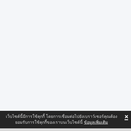
×
เว็บไซต์นี้มีการใช้คุกกี้ โดยการเชื่อมต่อไปยังเบราว์เซอร์คุณต้อง
ยอมรับการใช้คุกกี้ของเราบนเว็บไซด์นี้
ข้อมูลเพิ่มเติม