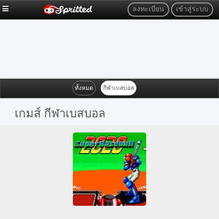
ลงทะเบียน
เข้าสู่ระบบ
ทั้งหมด
กีฬาเบสบอล
เกมส์ กีฬาเบสบอล